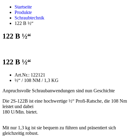
Startseite
Produkte
Schraubtechnik
122 B ½“
122 B ½“
122 B ½“
Art.Nr.: 122121
½“ / 108 NM / 1,3 KG
Anpruchsvolle Schraubanwendungen sind nun Geschichte
Die 2S-122B ist eine hochwertige ½“ Profi-Ratsche, die 108 Nm
leistet und dabei
180 U/Min. bietet.
Mit nur 1,3 kg ist sie bequem zu führen und präsentiert sich
gleichzeitig robust.