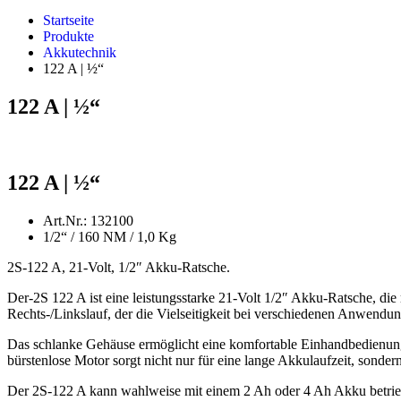
Startseite
Produkte
Akkutechnik
122 A | ½“
122 A | ½“
122 A | ½“
Art.Nr.: 132100
1/2“ / 160 NM / 1,0 Kg
2S-122 A, 21-Volt, 1/2″ Akku-Ratsche.
Der-2S 122 A ist eine leistungsstarke 21-Volt 1/2″ Akku-Ratsche, d
Rechts-/Linkslauf, der die Vielseitigkeit bei verschiedenen Anwendun
Das schlanke Gehäuse ermöglicht eine komfortable Einhandbedienung,
bürstenlose Motor sorgt nicht nur für eine lange Akkulaufzeit, sonder
Der 2S-122 A kann wahlweise mit einem 2 Ah oder 4 Ah Akku betrieben