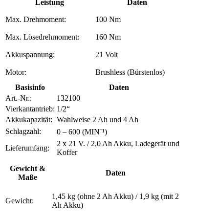
Leistung
Daten
Max. Drehmoment:
100 Nm
Max. Lösedrehmoment:
160 Nm
Akkuspannung:
21 Volt
Motor:
Brushless (Bürstenlos)
Basisinfo
Daten
Art.-Nr.:
132100
Vierkantantrieb:
1/2“
Akkukapazität:
Wahlweise 2 Ah und 4 Ah
Schlagzahl:
0 – 600 (MIN⁻¹)
2 x 21 V. / 2,0 Ah Akku, Ladegerät und
Lieferumfang:
Koffer
Gewicht &
Daten
Maße
1,45 kg (ohne 2 Ah Akku) / 1,9 kg (mit 2
Gewicht:
Ah Akku)