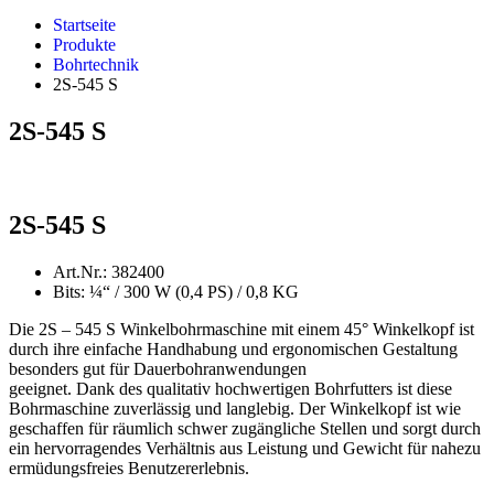
Startseite
Produkte
Bohrtechnik
2S-545 S
2S-545 S
2S-545 S
Art.Nr.: 382400
Bits: ¼“ / 300 W (0,4 PS) / 0,8 KG
Die 2S – 545 S Winkelbohrmaschine mit einem 45° Winkelkopf ist
durch ihre einfache Handhabung und ergonomischen Gestaltung
besonders gut für Dauerbohranwendungen
geeignet. Dank des qualitativ hochwertigen Bohrfutters ist diese
Bohrmaschine zuverlässig und langlebig. Der Winkelkopf ist wie
geschaffen für räumlich schwer zugängliche Stellen und sorgt durch
ein hervorragendes Verhältnis aus Leistung und Gewicht für nahezu
ermüdungsfreies Benutzererlebnis.