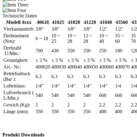
Technische Daten
Modell 4xxx
40618
41025
41028
41228
41040
43560
43
Vierkantantrieb:
3/8“
3/8“
3/8“
3/8“
1/2″
1/2″
1/
Drehmoment
10 ~
10 ~
12 ~
10 ~
35 ~
35
6 ~ 18
(Nm):
25
28
28
40
60
70
Drehzahl
700
430
350
350
250
180
12
U/Min.:
Genauigkeit:
± 3 %
± 3 %
± 3 %
± 3 %
± 3 %
± 3 %
± 
Art.- Nr.:
400020
400030
400040
400050
400060
400070
40
Betriebsdruck
6,3
6,3
6,3
6,3
6,3
6,3
6,3
(Bar ):
Lufteinlass:
1/4″
1/4“
1/4“
1/4“
1/4“
1/4
1/
Luftverbrauch (
540
540
540
540
660
660
66
L/Min.):
Gewich (Kg):
2
2
2
2
2,2
2,2
2,2
Länge (mm):
350
350
350
350
400
400
40
Produkt Downloads