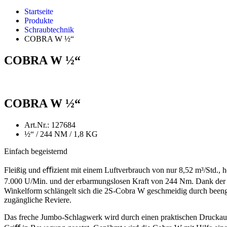
Startseite
Produkte
Schraubtechnik
COBRA W ½“
COBRA W ½“
COBRA W ½“
Art.Nr.: 127684
½“ / 244 NM / 1,8 KG
Einfach begeisternd
Fleißig und eﬃzient mit einem Luftverbrauch von nur 8,52 m³/Std., 
7.000 U/Min. und der erbarmungslosen Kraft von 244 Nm. Dank der
Winkelform schlängelt sich die 2S-Cobra W geschmeidig durch been
zugängliche Reviere.
Das freche Jumbo-Schlagwerk wird durch einen praktischen Druckau