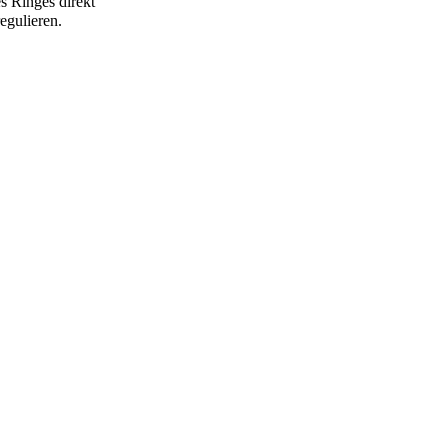
s Ringes direkt
egulieren.