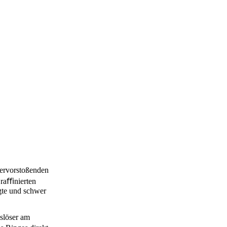
hervorstoßenden
 raﬃnierten
gte und schwer
slöser am