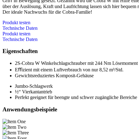
Griﬀ in Bewegung gesetzt. Gezähmt wird die Cobra W mit Hilfe eine
über der Auslösung, Kraft und Laufrichtung lassen sich hier bequem r
Der ideale Nachwuchs für die Cobra-Familie!
Produkt testen
Technische Daten
Produkt testen
Technische Daten
Eigenschaften
2S-Cobra W Winkelschlagschrauber mit 244 Nm Lösemoment
Eﬃzient mit einem Luftverbrauch von nur 8,52 m³/Std.
Gewichtsreduziertes Komposit-Gehäuse
Jumbo-Schlagwerk
½“ Vierkantantrieb
Perfekt geeignet für beengte und schwer zugängliche Bereiche
Anwendungsbeispiele