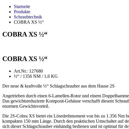
Startseite
Produkte
Schraubtechnik
COBRA XS ½“
COBRA XS ½“
COBRA XS ½“
Art.Nr.: 127680
½“ / 1356 NM / 1,6 KG
Der neue & kraftvolle ½“ Schlagschrauber aus dem Hause 2S
Angetrieben durch einen 6-Lamellen-Rotor und einem Doppelhamme
Das gewichtsreduzierte Komposit-Gehäuse verschafft diesem Schrau
enormen Gewichtsvorteil.
Die 2S-Cobra XS bietet ein Lösedrehmoment von bis zu 1.356 Nm be
kompakten 150 mm Länge. Durch den praktischen Umschalter auf der
sich dieser Schlagschrauber einhändig bedienen und ist optimal für de