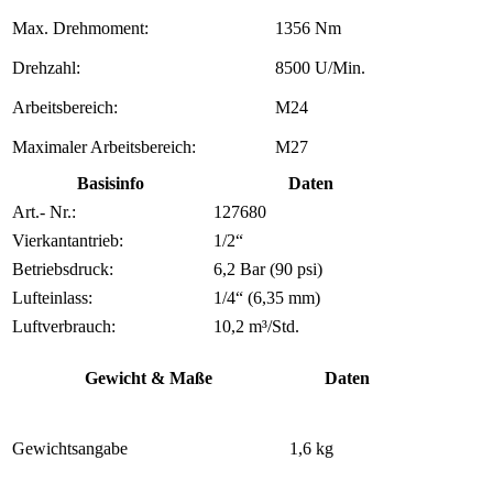
Max. Drehmoment:
1356 Nm
Drehzahl:
8500 U/Min.
Arbeitsbereich:
M24
Maximaler Arbeitsbereich:
M27
Basisinfo
Daten
Art.- Nr.:
127680
Vierkantantrieb:
1/2“
Betriebsdruck:
6,2 Bar (90 psi)
Lufteinlass:
1/4“ (6,35 mm)
Luftverbrauch:
10,2 m³/Std.
Gewicht & Maße
Daten
Gewichtsangabe
1,6 kg