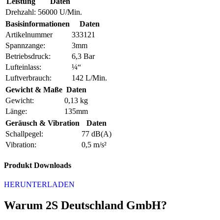
Leistung
Daten
Drehzahl:
56000 U/Min.
Basisinformationen
Daten
Artikelnummer
333121
Spannzange:
3mm
Betriebsdruck:
6,3 Bar
Lufteinlass:
¼“
Luftverbrauch:
142 L/Min.
Gewicht & Maße
Daten
Gewicht:
0,13 kg
Länge:
135mm
Geräusch & Vibration
Daten
Schallpegel:
77 dB(A)
Vibration:
0,5 m/s²
Produkt Downloads
HERUNTERLADEN
Warum 2S Deutschland GmbH?