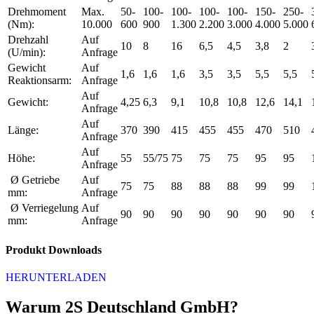
Drehmoment
Max.
50-
100-
100-
100-
100-
150-
250-
(Nm):
10.000
600
900
1.300
2.200
3.000
4.000
5.000
Drehzahl
Auf
10
8
16
6,5
4,5
3,8
2
(U/min):
Anfrage
Gewicht
Auf
1,6
1,6
1,6
3,5
3,5
5,5
5,5
Reaktionsarm:
Anfrage
Auf
Gewicht:
4,25
6,3
9,1
10,8
10,8
12,6
14,1
Anfrage
Auf
Länge:
370
390
415
455
455
470
510
Anfrage
Auf
Höhe:
55
55/75
75
75
75
95
95
Anfrage
Ø Getriebe
Auf
75
75
88
88
88
99
99
mm:
Anfrage
Ø Verriegelung
Auf
90
90
90
90
90
90
90
mm:
Anfrage
Produkt Downloads
HERUNTERLADEN
Warum 2S Deutschland GmbH?