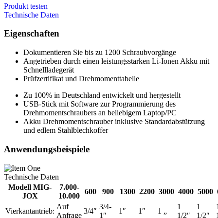
Produkt testen
Technische Daten
Eigenschaften
Dokumentieren Sie bis zu 1200 Schraubvorgänge
Angetrieben durch einen leistungsstarken Li-Ionen Akku mit
Schnellladegerät
Prüfzertifikat und Drehmomenttabelle
Zu 100% in Deutschland entwickelt und hergestellt
USB-Stick mit Software zur Programmierung des
Drehmomentschraubers an beliebigem Laptop/PC
Akku Drehmomentschrauber inklusive Standardabstützung
und edlem Stahlblechkoffer
Anwendungsbeispiele
Technische Daten
Modell MIG-
7.000-
600
900
1300
2200
3000
4000
5000
JOX
10.000
Auf
3/4-
1
1
Vierkantantrieb:
3/4″
1″
1″
1 „
Anfrage
1″
1/2″
1/2″