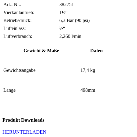
Art.- Nr.:
382751
Vierkantantrieb:
1½“
Betriebsdruck:
6,3 Bar (90 psi)
Lufteinlass:
½“
Luftverbrauch:
2,260 l/min
Gewicht & Maße
Daten
Gewichtsangabe
17,4 kg
Länge
498mm
Produkt Downloads
HERUNTERLADEN