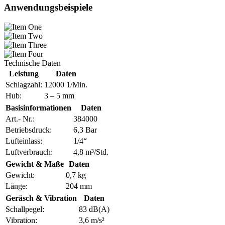
Anwendungsbeispiele
Technische Daten
Leistung
Daten
Schlagzahl:
12000 1/Min.
Hub:
3 – 5 mm
Basisinformationen
Daten
Art.- Nr.:
384000
Betriebsdruck:
6,3 Bar
Lufteinlass:
1/4“
Luftverbrauch:
4,8 m³/Std.
Gewicht & Maße
Daten
Gewicht:
0,7 kg
Länge:
204 mm
Geräsch & Vibration
Daten
Schallpegel:
83 dB(A)
Vibration:
3,6 m/s²