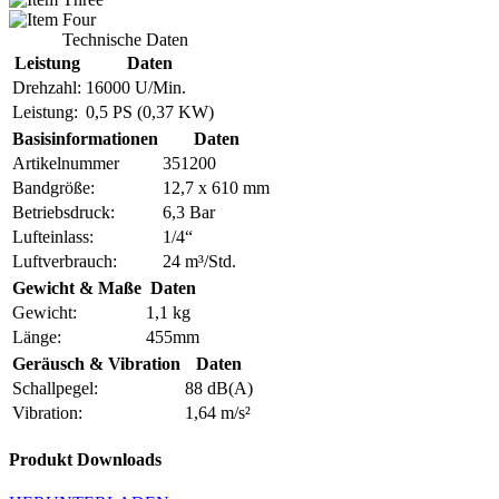
Technische Daten
Leistung
Daten
Drehzahl:
16000 U/Min.
Leistung:
0,5 PS (0,37 KW)
Basisinformationen
Daten
Artikelnummer
351200
Bandgröße:
12,7 x 610 mm
Betriebsdruck:
6,3 Bar
Lufteinlass:
1/4“
Luftverbrauch:
24 m³/Std.
Gewicht & Maße
Daten
Gewicht:
1,1 kg
Länge:
455mm
Geräusch & Vibration
Daten
Schallpegel:
88 dB(A)
Vibration:
1,64 m/s²
Produkt Downloads