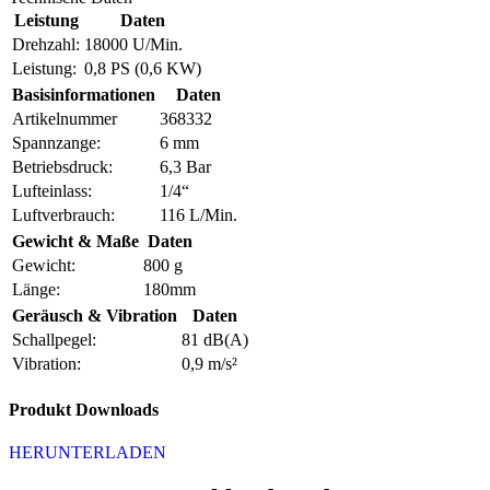
Leistung
Daten
Drehzahl:
18000 U/Min.
Leistung:
0,8 PS (0,6 KW)
Basisinformationen
Daten
Artikelnummer
368332
Spannzange:
6 mm
Betriebsdruck:
6,3 Bar
Lufteinlass:
1/4“
Luftverbrauch:
116 L/Min.
Gewicht & Maße
Daten
Gewicht:
800 g
Länge:
180mm
Geräusch & Vibration
Daten
Schallpegel:
81 dB(A)
Vibration:
0,9 m/s²
Produkt Downloads
HERUNTERLADEN